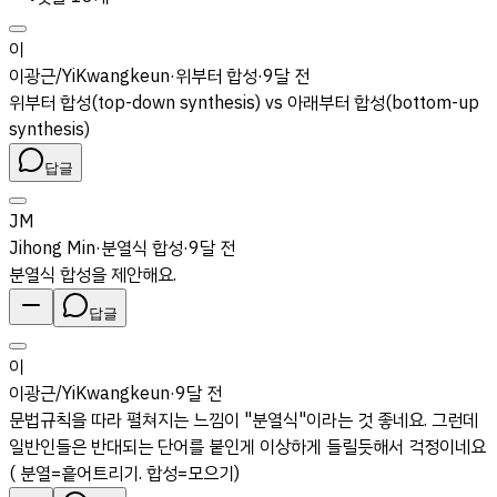
이
이광근/YiKwangkeun
·
위부터 합성
·
9달 전
위부터 합성(top-down synthesis) vs 아래부터 합성(bottom-up
synthesis)
답글
JM
Jihong Min
·
분열식 합성
·
9달 전
분열식 합성을 제안해요.
답글
이
이광근/YiKwangkeun
·
9달 전
문법규칙을 따라 펼쳐지는 느낌이 "분열식"이라는 것 좋네요. 그런데
일반인들은 반대되는 단어를 붙인게 이상하게 들릴듯해서 걱정이네요
( 분열=흩어트리기. 합성=모으기)