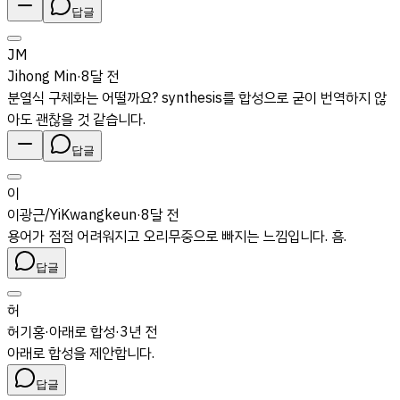
답글
JM
Jihong Min
·
8달 전
분열식 구체화는 어떨까요? synthesis를 합성으로 굳이 번역하지 않
아도 괜찮을 것 같습니다.
답글
이
이광근/YiKwangkeun
·
8달 전
용어가 점점 어려워지고 오리무중으로 빠지는 느낌입니다. 흠.
답글
허
허기홍
·
아래로 합성
·
3년 전
아래로 합성을 제안합니다.
답글