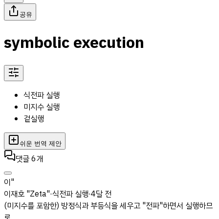
공유
symbolic execution
식전파 실행
미지수 실행
겉실행
쉬운 번역 제안
댓글
6
개
이"
이재호 "Zeta"
·
식전파 실행
·
4달 전
(미지수를 포함한) 방정식과 부등식을 세우고 "전파"하면서 실행하므
로