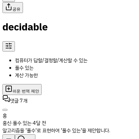
공유
decidable
컴퓨터가 답할/결정할/계산할 수 있는
풀수 있는
계산 가능한
쉬운 번역 제안
댓글
7
개
홍
홍신
·
풀수 있는
·
4달 전
알고리즘을 '풀수'로 표현하여 '풀수 있는'을 제안합니다.