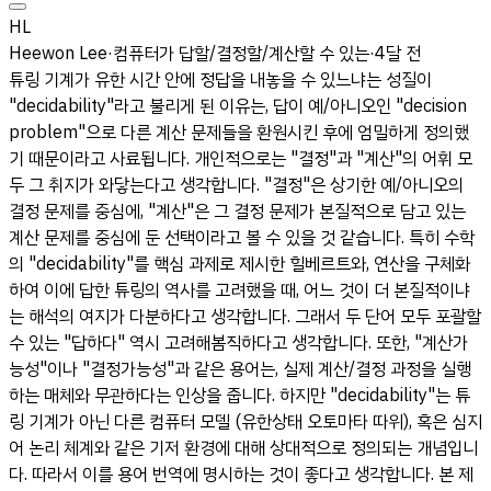
HL
Heewon Lee
·
컴퓨터가 답할/결정할/계산할 수 있는
·
4달 전
튜링 기계가 유한 시간 안에 정답을 내놓을 수 있느냐는 성질이
"decidability"라고 불리게 된 이유는, 답이 예/아니오인 "decision
problem"으로 다른 계산 문제들을 환원시킨 후에 엄밀하게 정의했
기 때문이라고 사료됩니다.
개인적으로는 "결정"과 "계산"의 어휘 모
두 그 취지가 와닿는다고 생각합니다. "결정"은 상기한 예/아니오의
결정 문제를 중심에, "계산"은 그 결정 문제가 본질적으로 담고 있는
계산 문제를 중심에 둔 선택이라고 볼 수 있을 것 같습니다. 특히 수학
의 "decidability"를 핵심 과제로 제시한 힐베르트와, 연산을 구체화
하여 이에 답한 튜링의 역사를 고려했을 때, 어느 것이 더 본질적이냐
는 해석의 여지가 다분하다고 생각합니다. 그래서 두 단어 모두 포괄할
수 있는 "답하다" 역시 고려해봄직하다고 생각합니다.
또한, "계산가
능성"이나 "결정가능성"과 같은 용어는, 실제 계산/결정 과정을 실행
하는 매체와 무관하다는 인상을 줍니다. 하지만 "decidability"는 튜
링 기계가 아닌 다른 컴퓨터 모델 (유한상태 오토마타 따위), 혹은 심지
어 논리 체계와 같은 기저 환경에 대해 상대적으로 정의되는 개념입니
다. 따라서 이를 용어 번역에 명시하는 것이 좋다고 생각합니다. 본 제