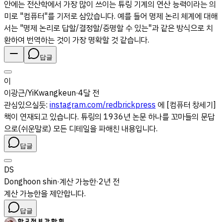
안에는 전산학에서 가장 많이 쓰이는 튜링 기계의 연산 능력이라는 의
미로 "컴퓨터"를 기저로 삼았습니다. 예를 들어 명제 논리 체계에 대해
서는 "명제 논리로 답할/결정할/증명할 수 있는"과 같은 방식으로 치
환하여 번역하는 것이 가장 명확할 것 같습니다.
답글
이
이광근/YiKwangkeun
·
4달 전
관심있으실듯:
instagram.com/redbrickpress
에 [컴퓨터 창세기]
책이 연재되고 있습니다. 튜링의 1936년 논문 하나를 꼬마들의 문답
으로(쉬운말로) 모든 디테일을 파해친 내용입니다.
답글
DS
Donghoon shin
·
계산 가능한
·
2년 전
계산 가능한을 제안합니다.
답글