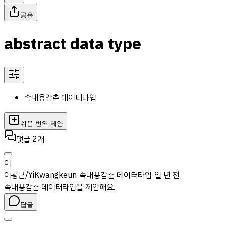
공유
abstract data type
속내용감춘 데이터타입
쉬운 번역 제안
댓글
2
개
이
이광근/YiKwangkeun
·
속내용감춘 데이터타입
·
일 년 전
속내용감춘 데이터타입을 제안해요.
답글